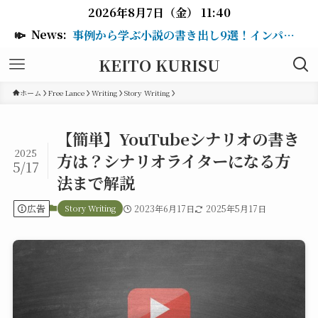
2026年8月7日（金） 11:40
📣
News:
事例から学ぶ小説の書き出し9選！インパクトのある冒頭を作るテクニックも紹介
KEITO KURISU
ホーム
Free Lance
Writing
Story Writing
【簡単】YouTubeシナリオの書き
2025
方は？シナリオライターになる方
5/17
法まで解説
広告
Story Writing
2023年6月17日
2025年5月17日