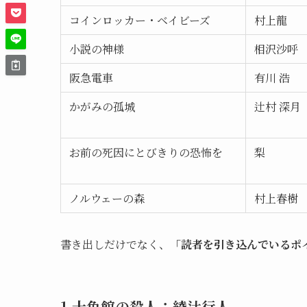
コインロッカー・ベイビーズ
村上龍
小説の神様
相沢沙呼
阪急電車
有川 浩
かがみの孤城
辻村 深月
お前の死因にとびきりの恐怖を
梨
ノルウェーの森
村上春樹
書き出しだけでなく、
「読者を引き込んでいるポ
1.十角館の殺人：綾辻行人