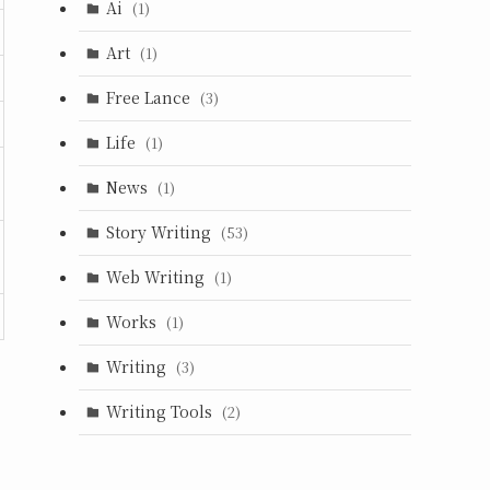
Ai
(1)
Art
(1)
Free Lance
(3)
Life
(1)
News
(1)
Story Writing
(53)
Web Writing
(1)
Works
(1)
Writing
(3)
Writing Tools
(2)