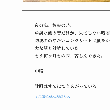
夜の海。静寂の時。
単調な波の音だけが、果てしない暗闇
防波堤の冷たいコンクリートに腰をか
大な闇と対峙していた。
もう何ヶ月もの間、苦しんできた。
中略
計画はすでにできあがっている。
十角館の殺人/綾辻行人