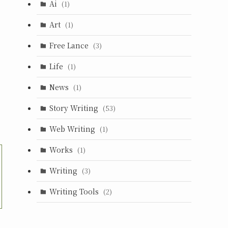
Ai
(1)
Art
(1)
Free Lance
(3)
Life
(1)
News
(1)
Story Writing
(53)
Web Writing
(1)
Works
(1)
Writing
(3)
Writing Tools
(2)