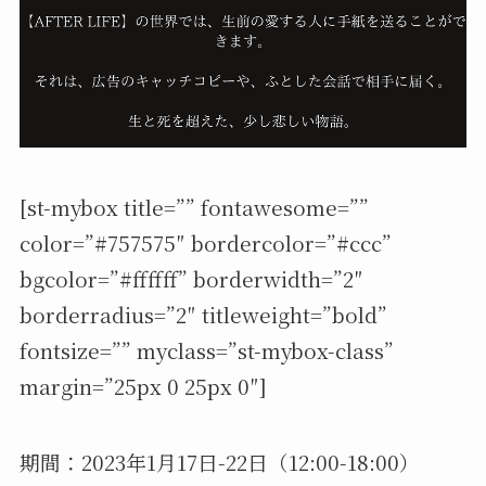
[st-mybox title=”” fontawesome=””
color=”#757575″ bordercolor=”#ccc”
bgcolor=”#ffffff” borderwidth=”2″
borderradius=”2″ titleweight=”bold”
fontsize=”” myclass=”st-mybox-class”
margin=”25px 0 25px 0″]
期間：2023年1月17日-22日（12:00-18:00）