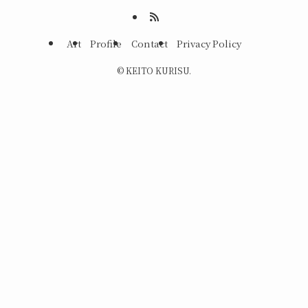
Art
Profile
Contact
Privacy Policy
©
KEITO KURISU.